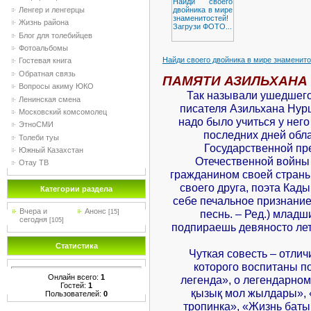
Ленгер и ленгерцы
Жизнь района
Блог для толебийцев
Фотоальбомы
Найди своего двойника в мире знаменито
Гостевая книга
Обратная связь
ПАМЯТИ АЗИЛЬХАНА
Вопросы акиму ЮКО
Так называли ушедшего
Ленинская смена
писателя Азильхана Нур
Московский комсомолец
надо было учиться у нег
ЭтноСМИ
последних дней обл
Толеби туы
Государственной пр
Южный Казахстан
Отечественной войны
Отау ТВ
гражданином своей страны
своего друга, поэта Ка
Категории раздела
себе печальное признание
Вчера и
Анонс
песнь. – Ред.) младш
[15]
сегодня
[105]
подпираешь девяносто лет:
Статистика
Чуткая совесть – отлич
которого воспитаны п
Онлайн всего:
1
легенда», о легендарн
Гостей:
1
қызық мол жылдары», 
Пользователей:
0
тропинка», «Жизнь баты