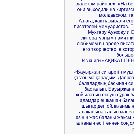
далеком районе», «На бе
они выходили на киргизск
молдавском, та
Аз-ага, как называли ег
писателей-мемуаристов. Е
Мухтару Ауэзову и С
литературным памятник
любимом в народе писат
его творчество, в кот
большо
Из книги «АҚИҚАТ П
«Бауыржан сигаретін мүштік
қағазыма қарадым. Даярла
балалардың басынан сип
басталып, Бауыржан
қойылатын екі-үш сұрақ б
адамдар ешкашан баланы
шығар деп ойлағанмын.
алақанына салып мәпеле
өзінің жас баланы жақсы 
алғанын есгігеннен соң 
е