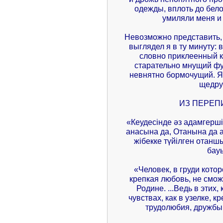
одежды, вплоть до бело
умиляли меня и
Невозможно представить,
выглядел я в ту минуту:
словно приклеенный к
старательно мнущий фур
невнятно бормочущий. Я
щедру
ИЗ ПЕРЕП
«Кеудесінде әз адамгерші
анасына да, Отанына да 
жібекке түйілген отаншы
бауы
«Человек, в груди котор
крепкая любовь, не смож
Родине. ...Ведь в этих,
чувствах, как в узелке, 
трудолюбия, дружбы,