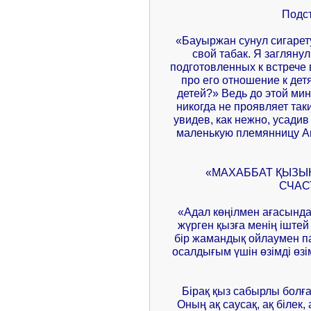
Подс
«Бауыржан сунул сигарет
свой табак. Я заглянул
подготовленных к встрече
про его отношение к дет
детей?» Ведь до этой мин
никогда не проявляет таки
увидев, как нежно, усади
маленькую племянницу Ан
«МАХАББАТ ҚЫЗЫ
СЧАС
«Адал көңілмен ағасында
жүрген қызға менің іште
бір жамандық ойлаумен па
осалдығым үшін өзімді өзі
Бірақ қыз сабырлы болғ
Оның ақ саусақ, ақ білек,