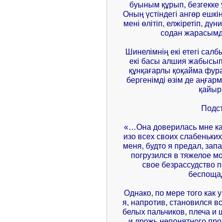
буыным құрып, безгекке
Оның үстіндегі ангөр ешкін
мені өлітіп, елжіретіп, дү
содан жарасымд
Шинелімнің екі етегі салбы
екі басы алшия жабысып
құнқағарлы қоқайма фур
бергенімді өзім де аңғар
қайыр
Подс
«…Она доверилась мне как
изо всех своих слабеньких
меня, будто я предал, зап
погрузился в тяжелое мо
свое безрассудство 
беспоща
Однако, по мере того как
я, напротив, становился 
белых пальчиков, плеча и 
и дрожь непонятного про