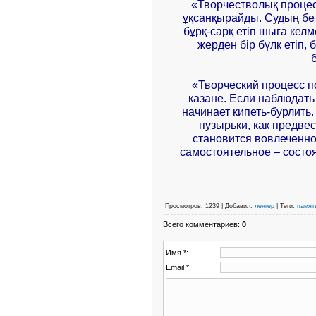
«Творчестволық процес
ұқсанқырайды. Судың бет
бұрқ-сарқ етіп шыға келм
жерден бір бүлк етіп, 
«Творческий процесс п
казане. Если наблюдать 
начинает кипеть-бурлить.
пузырьки, как предвес
становится вовлеченно
самостоятельное – состо
Просмотров
:
1239
|
Добавил
:
ленгер
|
Теги
:
памят
Всего комментариев
:
0
Имя *:
Email *: