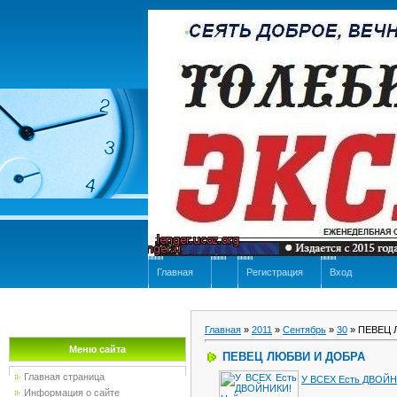
Главная
Регистрация
Вход
Главная
»
2011
»
Сентябрь
»
30
» ПЕВЕЦ 
Меню сайта
ПЕВЕЦ ЛЮБВИ И ДОБРА
Главная страница
У ВСЕХ Есть ДВОЙН
Информация о сайте